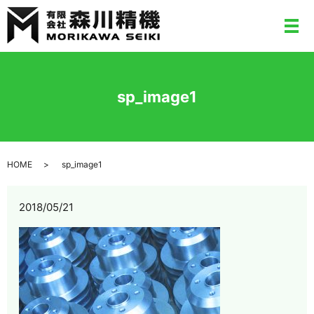
メ
sp_image1
HOME
sp_image1
2018/05/21