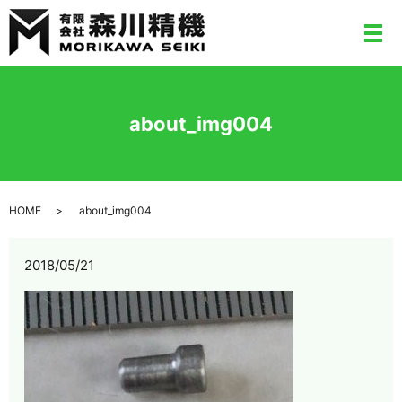
メ
about_img004
HOME
about_img004
2018/05/21