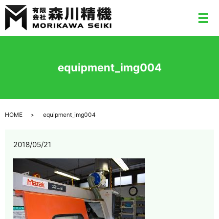
メ
equipment_img004
HOME
equipment_img004
2018/05/21