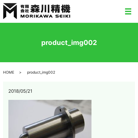
メ
product_img002
HOME
product_img002
2018/05/21